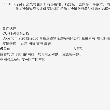
2021-07
冷鏈行業業態創新具有必要性，補短板，去庫存，降成本。
盾；冷鏈物流人才供需結構性矛盾；冷鏈服務產品供給的結構
合作伙伴
OUR PARTNERS
Copyright ? 2012-2050 青島速運物流運輸有限公司 版權所有
魯ICP備
友情鏈接：
百度
淘寶
寶灣
高速
首頁
電話
感谢您访问我们的网站，您可能还对以下资源感兴趣：
亚洲精品AV午夜一区二区三区