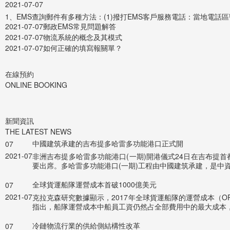
2021-07-07
1、EMS查詢郵件有多種方法：(1)撥打EMS客戶服務電話：當地電話區號+1118
2021-07-07
郵政EMS常見問題解答
2021-07-07
物流系統的概念及其模式
2021-07-07
如何正確的填寫報關單？
在線預約
ONLINE BOOKING
新聞資訊
THE LATEST NEWS
中國建筑承建的吉布提多哈雷多功能港口正式開
07
2021-07
非洲吉布提多哈雷多功能港口(一期)開港儀式24日在吉布提
要出席。多哈雷多功能港口(一期)工程由中國建筑承建，是中
全球貨運船隊運營成本首破1000億美元
07
2021-07
克拉克森研究數據顯示，2017年全球貨運船隊的運營成本（OPE
指出，船隊運營成本中船員工資仍然占全部費用中的最大成本，
冷鏈物流行業的供給側結構性改革
07